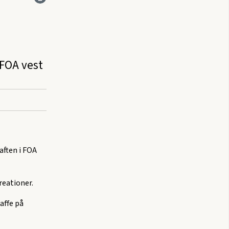
 FOA vest
-aften i FOA
reationer.
affe på