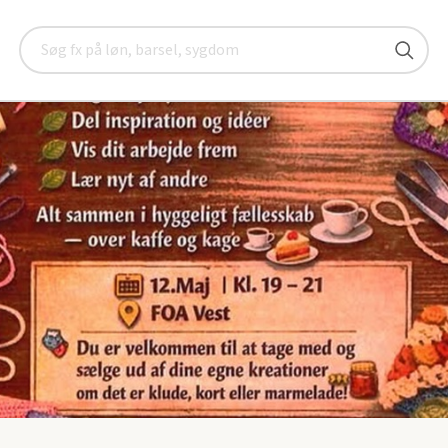
rrangementer
Krea-aften i FOA Vest
Søg