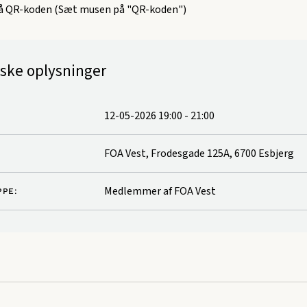
på
QR-koden
(Sæt musen på "QR-koden")
iske oplysninger
12-05-2026 19:00
-
21:00
FOA Vest, Frodesgade 125A, 6700 Esbjerg
Medlemmer af FOA Vest
PE: