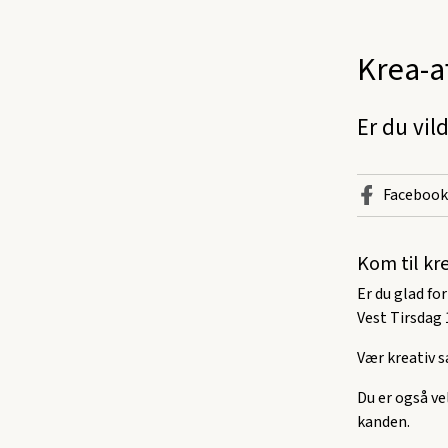
Krea-a
Er du vil
Facebook
Kom til kre
Er du glad for
Vest Tirsdag 
Vær kreativ 
Du er også ve
kanden.