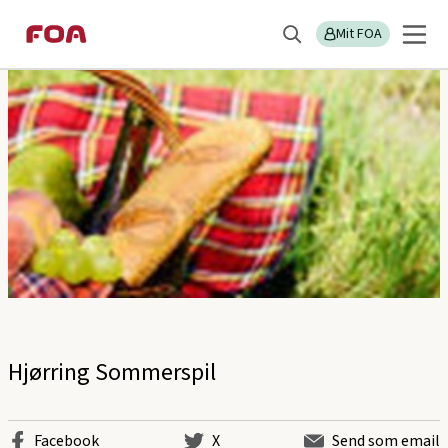
Gå
Gå
Sektions
FOA Vendsyssel
til
til
Mit FOA
menu
Søg
hovedindhold
hovedmenu
Hjørring Sommerspil
Facebook
X
Send som email