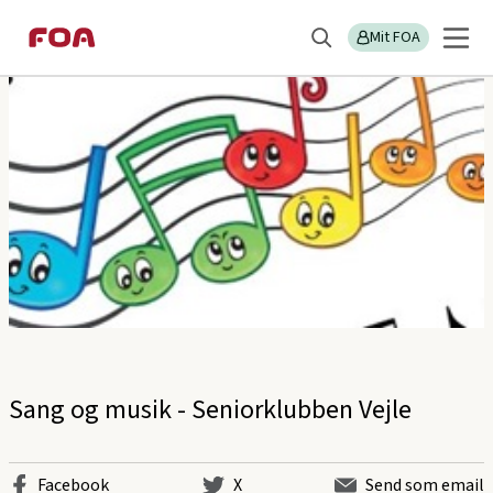
Gå
Gå
Sektions
FOA Trekanten
til
til
Mit FOA
menu
Søg
hovedindhold
hovedmenu
Sang og musik - Seniorklubben Vejle
Facebook
X
Send som email