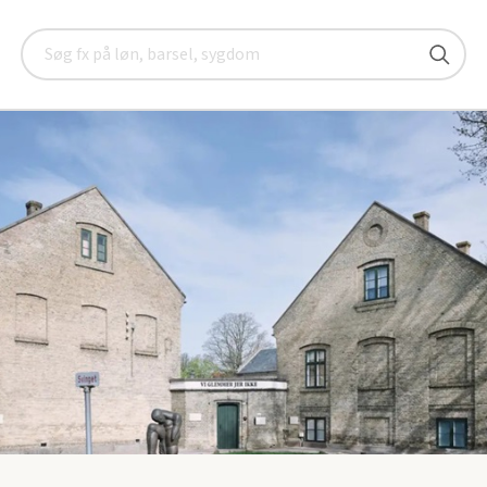
en
Seniorklubberne
Vejle
Arrangementer
Udflugt til 
Søg