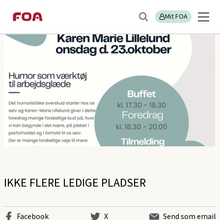
Gå
Gå
Sektions
FOA Trekanten
til
til
Mit FOA
menu
Søg
hovedindhold
hovedmenu
IKKE FLERE LEDIGE PLADSER
Facebook
X
Send som email