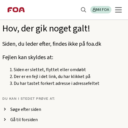
Gå
Gå
Sektions
404
til
til
Mit FOA
menu
Søg
hovedindhold
hovedmenu
Hov, der gik noget galt!
Siden, du leder efter, findes ikke på foa.dk
Fejlen kan skyldes at:
Siden er slettet, flyttet eller omdøbt
Der er en fejl i det link, du har klikket på
Du har tastet forkert adresse i adressefeltet
DU KAN I STEDET PRØVE AT:
Søge efter siden
Gå til forsiden