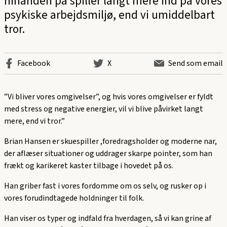
hinanden på spiller langt mere ind på vores
psykiske arbejdsmiljø, end vi umiddelbart
tror.
Facebook
X
Send som email
”Vi bliver vores omgivelser”, og hvis vores omgivelser er fyldt
med stress og negative energier, vil vi blive påvirket langt
mere, end vi tror.”
Brian Hansen er skuespiller ,foredragsholder og moderne nar,
der aflæser situationer og uddrager skarpe pointer, som han
frækt og karikeret kaster tilbage i hovedet på os.
Han griber fast i vores fordomme om os selv, og rusker op i
vores forudindtagede holdninger til folk.
Han viser os typer og indfald fra hverdagen, så vi kan grine af