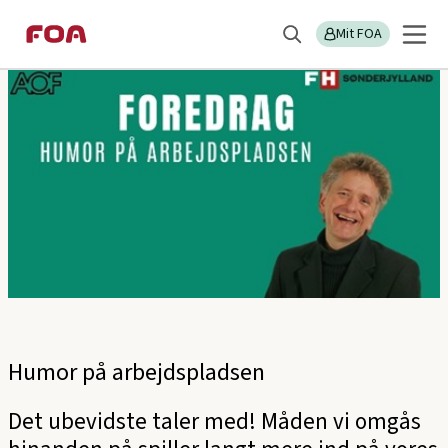
Gå
Gå
Sektions
FOA Sønderjylland
til
til
Mit FOA
menu
Søg
hovedindhold
hovedmenu
Humor på arbejdspladsen
Det ubevidste taler med! Måden vi omgås