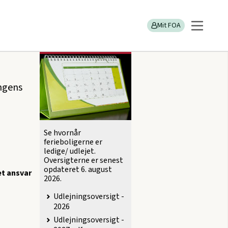
Mit FOA
Udlejningsoversigt
ingens
Se hvornår
ferieboligerne er
ledige/ udlejet.
Oversigterne er senest
opdateret 6. august
et ansvar
2026.
Udlejningsoversigt -
2026
Udlejningsoversigt -