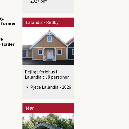
2027 pdf
by.
Lalandia - Rødby
n former
re
 flader
Dejligt feriehus i
Lalandia til 8 personer.
Pjece Lalandia - 2026
Møn