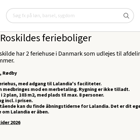
Medlemsfordele
Lokale medlemstilbud
Ferieboliger
Søg
Roskildes ferieboliger
kilde har 2 feriehuse i Danmark som udlejes til afdel
mmer.
, Rødby
feriehus, med adgang til Lalandia's faciliteter.
 medbringes mod en merbetaling. Rygning er ikke tilladt.
 i 2 plan, 103 m2, med plads til max. 8 personer.
 incl. i prisen.
tående kan du finde åbningstiderne for Lalandia. Det er dit eg
e om Lalandia er åben.
ider 2026