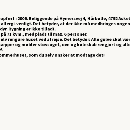
 opført i 2006. Beliggende på Hymersvej 4, Hårbølle, 4792 Aske
 allergi-venligt. Det betyder, at der ikke må medbringes noge
yr. Rygning er ikke tilladt.
 på 71 kvm., med plads til max. 6 personer.
selv rengøre huset ved afrejse. Det betyder: Alle gulve skal væ
tæpper og møbler støvsuget, ovn og køleskab rengjort og alle
f.
sommerhuset, som du selv ønsker at modtage det!