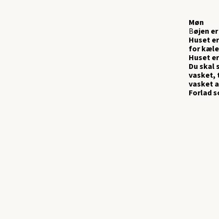
Møn
B
øjen er
Huset er
for kæled
Huset er
Du skal 
vasket, 
vasket a
Forlad 