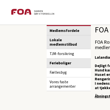
Brødkrummesti
Gå
Gå
foa.dk
Fagforening
FOA Roskilde
til
til
hovedindhold
hovedmenu
Sektions
FOA Roskilde
menu
FOA 
Medlemsfordele
Lokale
FOA Ros
medlemstilbud
medle
TJM-forsikring
L
alandia
Ferieboliger
Dejligt 
Hund kan
Fællesbyg
Huset er
Rengøring
Vores faste
I nedens
arrangementer
at tjekk
Åbningst