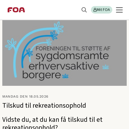
Gå
Gå
Sektions
FOA Odense
til
til
Mit FOA
menu
Søg
hovedindhold
hovedmenu
MANDAG DEN 18.05.2026
Tilskud til rekreationsophold
Vidste du, at du kan få tilskud til et
rekreationsophold?