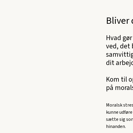
Bliver
Hvad gør 
ved, det 
samvittig
dit arbej
Kom til 
på morals
Moralsk stres
kunne udføre 
sætte sig som
hinanden.