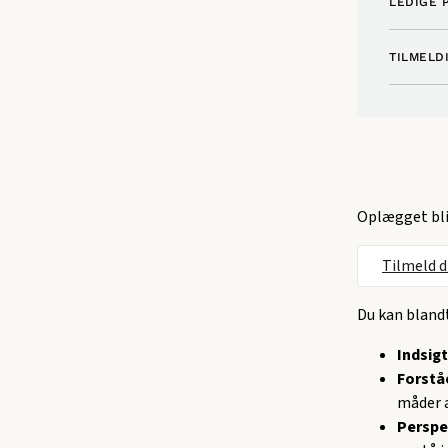
LEDIGE 
TILMELD
Oplægget bli
Tilmeld 
Du kan blandt
Indsigt
Forståe
måder a
Perspe