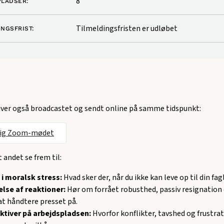
8
PLADSER:
Tilmeldingsfristen er udløbet
INGSFRIST:
ver også broadcastet og sendt online på samme tidspunkt:
dig Zoom-mødet
 andet se frem til:
 i moralsk stress:
Hvad sker der, når du ikke kan leve op til din fa
lse af reaktioner:
Hør om forrået robusthed, passiv resignation
t håndtere presset på.
ktiver på arbejdspladsen:
Hvorfor konflikter, tavshed og frustra