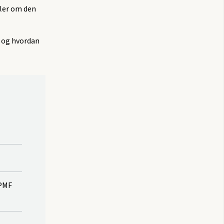
dler om den
– og hvordan
 PMF