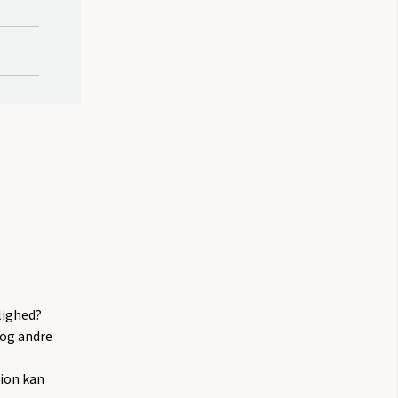
glighed?
 og andre
tion kan