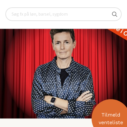
Arrangementer
Bliver du ramt af moralsk stress?
Søg
Tilmeld
venteliste