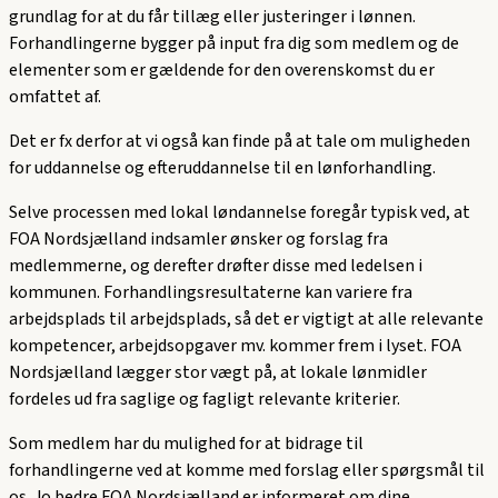
grundlag for at du får tillæg eller justeringer i lønnen.
Forhandlingerne bygger på input fra dig som medlem og de
elementer som er gældende for den overenskomst du er
omfattet af.
Det er fx derfor at vi også kan finde på at tale om muligheden
for uddannelse og efteruddannelse til en lønforhandling.
Selve processen med lokal løndannelse foregår typisk ved, at
FOA Nordsjælland indsamler ønsker og forslag fra
medlemmerne, og derefter drøfter disse med ledelsen i
kommunen. Forhandlingsresultaterne kan variere fra
arbejdsplads til arbejdsplads, så det er vigtigt at alle relevante
kompetencer, arbejdsopgaver mv. kommer frem i lyset. FOA
Nordsjælland lægger stor vægt på, at lokale lønmidler
fordeles ud fra saglige og fagligt relevante kriterier.
Som medlem har du mulighed for at bidrage til
forhandlingerne ved at komme med forslag eller spørgsmål til
os. Jo bedre FOA Nordsjælland er informeret om dine