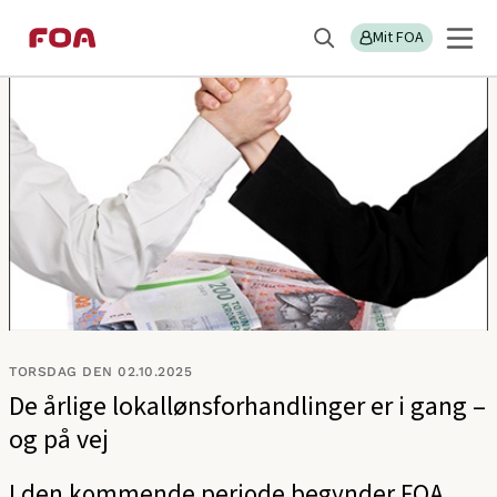
Gå
Gå
Sektions
FOA Nordsjælland
til
til
Mit FOA
menu
Søg
hovedindhold
hovedmenu
TORSDAG DEN 02.10.2025
De årlige lokallønsforhandlinger er i gang –
og på vej
I den kommende periode begynder FOA