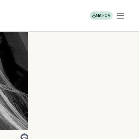
n
Mit FOA