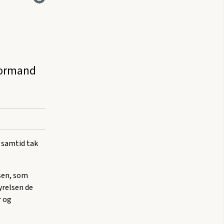
rformand
 samtid tak
sen, som
yrelsen de
r og