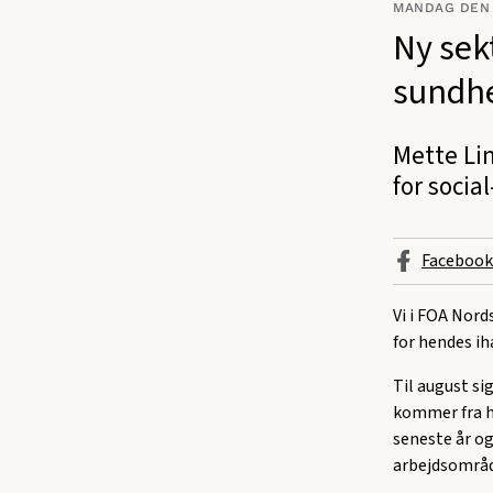
MANDAG DEN 
Ny sek
sundh
Mette Lin
for socia
Facebook
Vi i FOA Nord
for hendes i
Til august s
kommer fra h
seneste år o
arbejdsområd