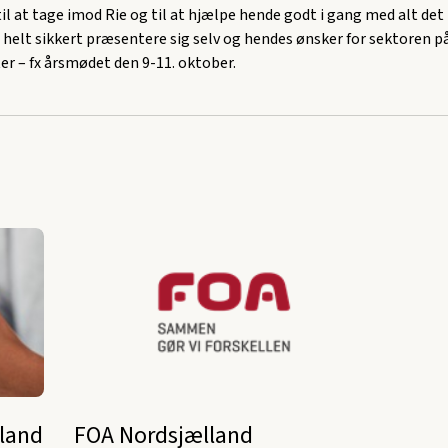
til at tage imod Rie og til at hjælpe hende godt i gang med alt det
il helt sikkert præsentere sig selv og hendes ønsker for sektore
r – fx årsmødet den 9-11. oktober.
lland
FOA Nordsjælland