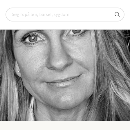
lland
Nyheder
Ny sektorformand social- og sundhedssektore
Søg