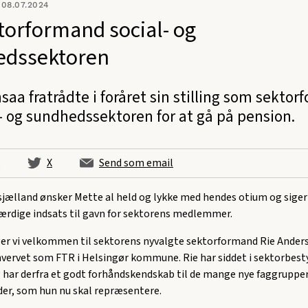
08.07.2024
torformand social- og
edssektoren
saa fratrådte i foråret sin stilling som sekto
l- og sundhedssektoren for at gå på pension.
X
Send som email
sjælland ønsker Mette al held og lykke med hendes otium og siger
hærdige indsats til gavn for sektorens medlemmer.
iger vi velkommen til sektorens nyvalgte sektorformand Rie Ander
vervet som FTR i Helsingør kommune. Rie har siddet i sektorbest
g har derfra et godt forhåndskendskab til de mange nye faggruppe
er, som hun nu skal repræsentere.