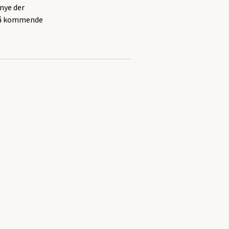
 nye der
n på kommende