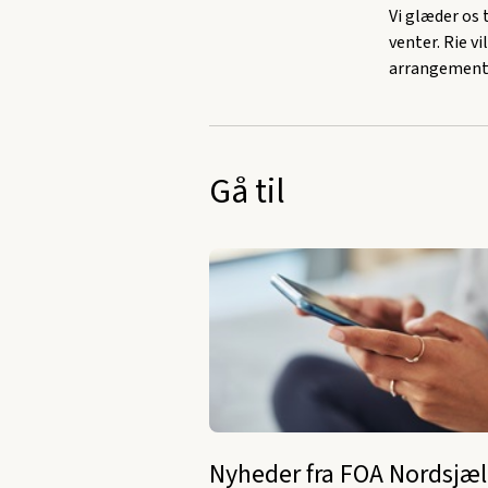
Vi glæder os 
venter. Rie v
arrangemente
Gå til
Nyheder fra FOA Nordsjæ