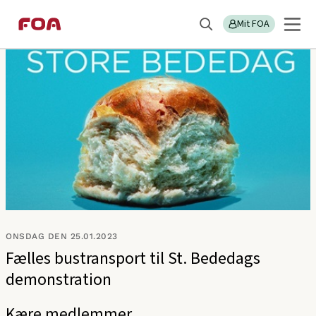
Gå
Gå
Sektions
FOA Nordsjælland
til
til
Mit FOA
menu
Søg
hovedindhold
hovedmenu
ONSDAG DEN 25.01.2023
Fælles bustransport til St. Bededags
demonstration
Kære medlemmer