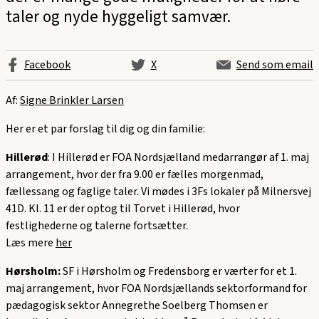
taler og nyde hyggeligt samvær.
Facebook
X
Send som email
Af:
Signe Brinkler Larsen
Her er et par forslag til dig og din familie:
Hillerød
: I Hillerød er FOA Nordsjælland medarrangør af 1. maj
arrangement, hvor der fra 9.00 er fælles morgenmad,
fællessang og faglige taler. Vi mødes i 3Fs lokaler på Milnersvej
41D. Kl. 11 er der optog til Torvet i Hillerød, hvor
festlighederne og talerne fortsætter.
Læs mere
her
Hørsholm:
SF i Hørsholm og Fredensborg er værter for et 1.
maj arrangement, hvor FOA Nordsjællands sektorformand for
pædagogisk sektor Annegrethe Soelberg Thomsen er