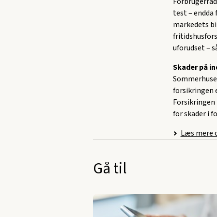
Forbrugerråde
test – endda 
markedets bil
fritidshusfor
uforudset – s
Skader på i
Sommerhuset s
forsikringen e
Forsikringen 
for skader i 
Læs mere o
Gå til