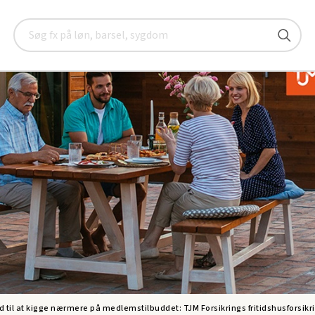
and
Nyheder
Tjek dit medlemstilbud på fritidshusforsikring
Søg
d til at kigge nærmere på medlemstilbuddet: TJM Forsikrings fritidshusforsikri