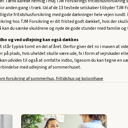
t Tænk kårede nemlig i maj TJM Forsikrings fritidshusforsikring 
for anden gang i træk. Ud af de 13 testede selskaber tilbyder TJM F
ligste fritidshusforsikring med gode dækninger hele vejen rundt.
sikring hos TJM Forsikring er dit fristed godt dækket, hvis der skul
å kan du sænke skuldrene og nyde de gode stunder med familie og 
ndbo og ved udlejning kan også dækkes
tår typisk tomt en del af året. Derfor giver det ro i maven at vide
r på plads, hvis uheldet skulle være ude, fx i form af vejrskader ell
kan udvides til også at omfatte indbo, ligesom du kan tegne en s
forbindelse med udlejning af sommerhuset.
m forsikring af sommerhus, fritidshus og kolonihave