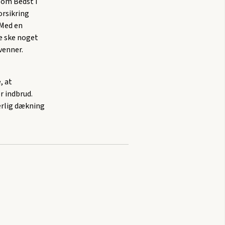
som Bedst i
orsikring
 Med en
le ske noget
venner.
, at
er indbrud.
ærlig dækning