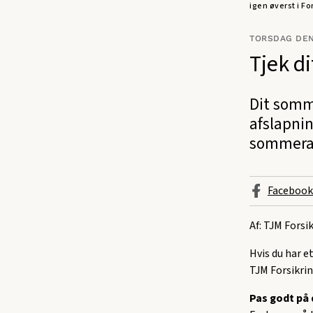
igen øverst i F
TORSDAG DEN
Tjek d
Dit somm
afslapnin
sommeraf
Facebook
Af: TJM Forsi
Hvis du har e
TJM Forsikrin
Pas godt på 