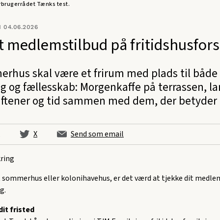
orbrugerrådet Tænks test.
 04.06.2026
it medlemstilbud på fritidshusfors
erhus skal være et frirum med plads til både
g og fællesskab: Morgenkaffe på terrassen, l
tener og tid sammen med dem, der betyder 
X
Send som email
kring
t sommerhus eller kolonihavehus, er det værd at tjekke dit medle
g.
dit fristed