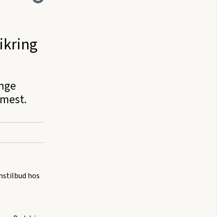
ikring
ange
mest.
mstilbud hos