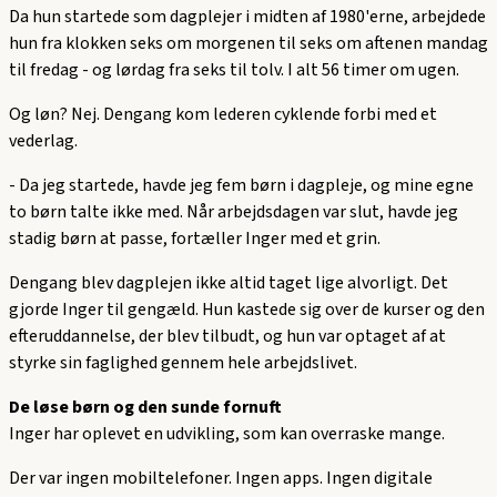
Da hun startede som dagplejer i midten af 1980'erne, arbejdede
hun fra klokken seks om morgenen til seks om aftenen mandag
til fredag - og lørdag fra seks til tolv. I alt 56 timer om ugen.
Og løn? Nej. Dengang kom lederen cyklende forbi med et
vederlag.
-
Da jeg startede, havde jeg fem børn i dagpleje, og mine egne
to børn talte ikke med. Når arbejdsdagen var slut, havde jeg
stadig børn at passe,
fortæller Inger med et grin.
Dengang blev dagplejen ikke altid taget lige alvorligt. Det
gjorde Inger til gengæld. Hun kastede sig over de kurser og den
efteruddannelse, der blev tilbudt, og hun var optaget af at
styrke sin faglighed gennem hele arbejdslivet.
De løse børn og den sunde fornuft
Inger har oplevet en udvikling, som kan overraske mange.
Der var ingen mobiltelefoner. Ingen apps. Ingen digitale