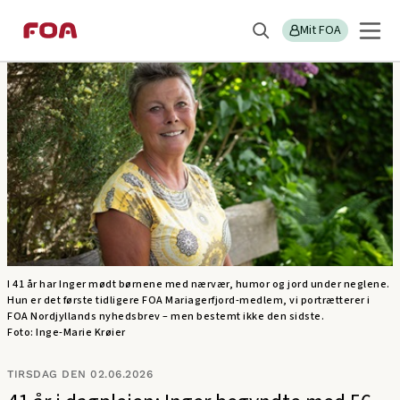
Gå
Gå
Sektions
FOA Nordjylland
til
til
Mit FOA
menu
Søg
hovedindhold
hovedmenu
I 41 år har Inger mødt børnene med nærvær, humor og jord under neglene.
Hun er det første tidligere FOA Mariagerfjord-medlem, vi portrætterer i
FOA Nordjyllands nyhedsbrev – men bestemt ikke den sidste.
Foto: Inge-Marie Krøier
TIRSDAG DEN 02.06.2026