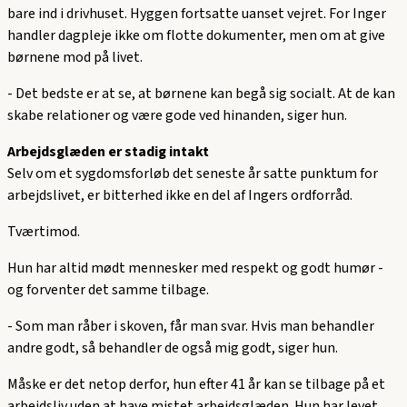
bare ind i drivhuset. Hyggen fortsatte uanset vejret. For Inger
handler dagpleje ikke om flotte dokumenter, men om at give
børnene mod på livet.
-
Det bedste er at se, at børnene kan begå sig socialt. At de kan
skabe relationer og være gode ved hinanden,
siger hun.
Arbejdsglæden er stadig intakt
Selv om et sygdomsforløb det seneste år satte punktum for
arbejdslivet, er bitterhed ikke en del af Ingers ordforråd.
Tværtimod.
Hun har altid mødt mennesker med respekt og godt humør -
og forventer det samme tilbage.
-
Som man råber i skoven, får man svar. Hvis man behandler
andre godt, så behandler de også mig godt,
siger hun.
Måske er det netop derfor, hun efter 41 år kan se tilbage på et
arbejdsliv uden at have mistet arbejdsglæden. Hun har levet