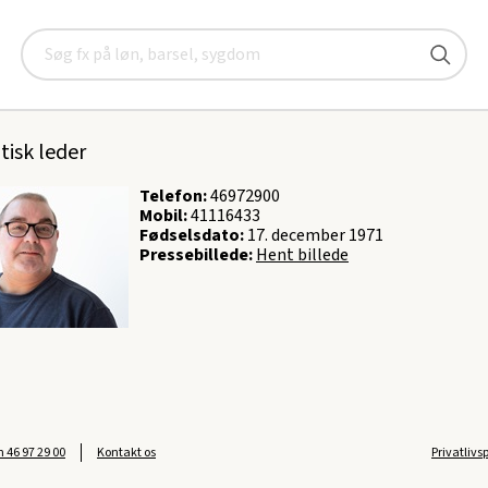
and
Kontakt
Politisk ledelse
Peter Bech Christensen
Søg
r Bech Christensen
tisk leder
Telefon:
46972900
Mobil:
41116433
Fødselsdato:
17. december 1971
Pressebillede:
Hent billede
on
46 97 29 00
Kontakt os
Privatlivs