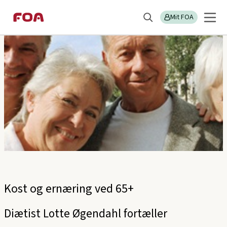
Gå
Gå
Sektions
FOA Midt- og Vestjylland
til
til
Mit FOA
menu
Søg
hovedindhold
hovedmenu
Kost og ernæring ved 65+
Diætist Lotte Øgendahl fortæller