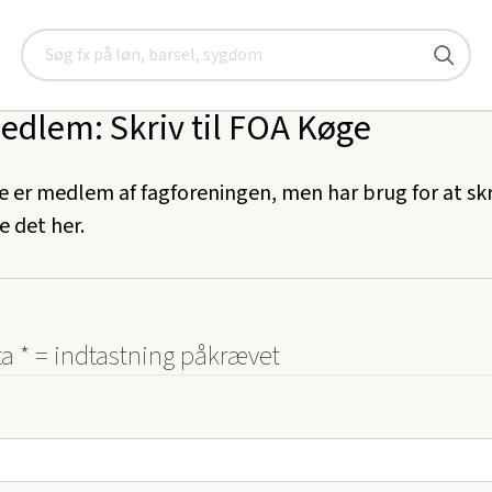
Kontakt os
Ikke-medlem: Skriv til fagforeningen
Søg
edlem: Skriv til FOA Køge
e er medlem af fagforeningen, men har brug for at skri
e det her.
a * = indtastning påkrævet