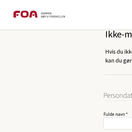
Brødkrummesti
Gå
Gå
foa.dk
Fagforening
FOA Køge
til
til
hovedindhold
hovedmenu
Ikke-m
Hvis du ikk
kan du gør
Persondat
Fulde navn *