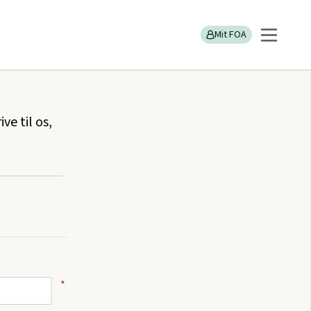
Mit FOA
ve til os,
*