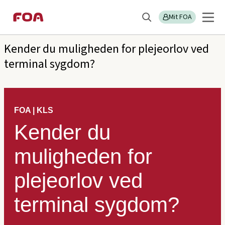
Gå
Gå
Sektions
FOA/KLS
til
til
Mit FOA
menu
Søg
hovedindhold
hovedmenu
Kender du muligheden for plejeorlov ved
terminal sygdom?
FOA | KLS
Kender du
muligheden for
plejeorlov ved
terminal sygdom?