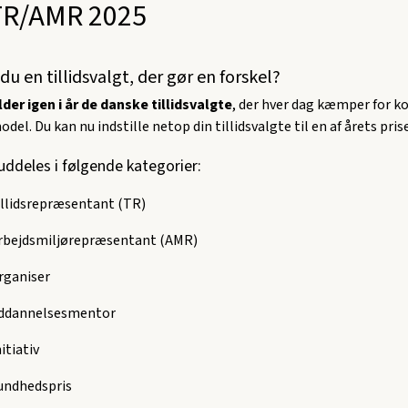
TR/AMR 2025
u en tillidsvalgt, der gør en forskel?
der igen i år de danske tillidsvalgte
, der hver dag kæmper for k
el. Du kan nu indstille netop din tillidsvalgte til en af årets pris
uddeles i følgende kategorier:
illidsrepræsentant (TR)
arbejdsmiljørepræsentant (AMR)
rganiser
uddannelsesmentor
itiativ
undhedspris