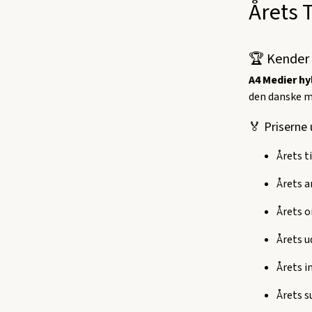
Årets 
🏆 Kender d
A4 Medier hyl
den danske mod
🏅 Priserne 
Årets t
Årets 
Årets o
Årets 
Årets in
Årets s