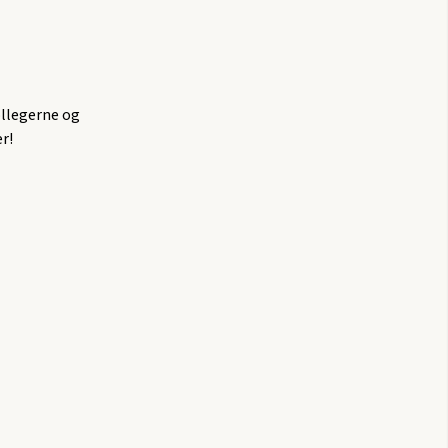
ollegerne og
er!