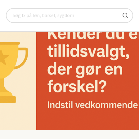
yheder
Årets TR/AMR 2025
Søg