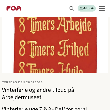
Gå
Gå
Sektions
FOA/KLS
til
til
Mit FOA
menu
Søg
hovedindhold
hovedmenu
TORSDAG DEN 26.01.2023
Vinterferie og andre tilbud på
Arbejdermuseet
Vinterferie uge 7 & 8 - Det' for børn!