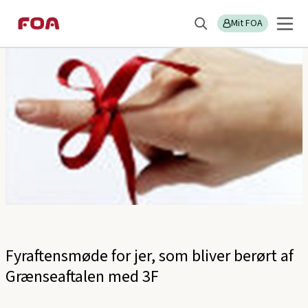
Gå
Gå
Sektions
FOA/KLS
til
til
Mit FOA
menu
Søg
hovedindhold
hovedmenu
Fyraftensmøde for jer, som bliver berørt af
Grænseaftalen med 3F