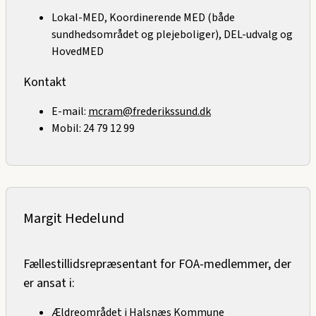
Lokal-MED, Koordinerende MED (både
sundhedsområdet og plejeboliger), DEL-udvalg og
HovedMED
Kontakt
E-mail:
mcram@frederikssund.dk
Mobil:
24 79 12 99
Margit Hedelund
Fællestillidsrepræsentant for FOA-medlemmer, der
er ansat i:
Ældreområdet i Halsnæs Kommune