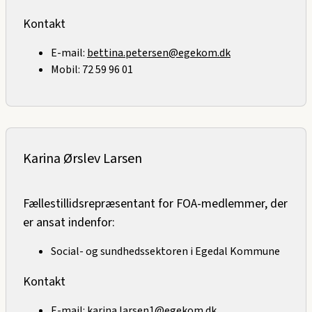
Kontakt
E-mail:
bettina.petersen@egekom.dk
Mobil:
72 59 96 01
Karina Ørslev Larsen
Fællestillidsrepræsentant for FOA-medlemmer, der
er ansat indenfor:
Social- og sundhedssektoren i Egedal Kommune
Kontakt
E-mail:
karina.larsen1@egekom.dk