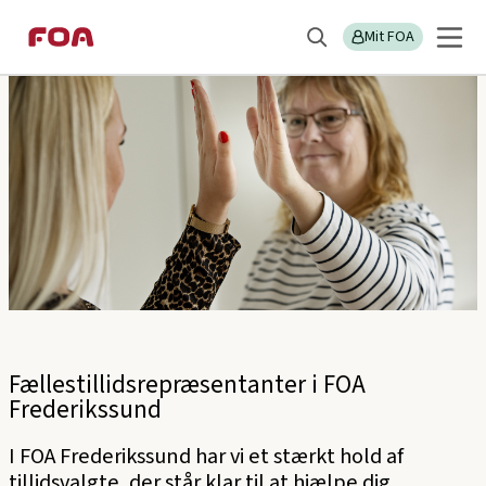
Gå
Gå
Sektions
FOA Frederikssund
til
til
Mit FOA
menu
Søg
hovedindhold
hovedmenu
Fællestillidsrepræsentanter i FOA
Frederikssund
I FOA Frederikssund har vi et stærkt hold af
tillidsvalgte, der står klar til at hjælpe dig.