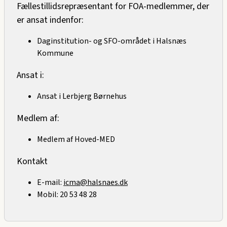
Fællestillidsrepræsentant for FOA-medlemmer, der
er ansat indenfor:
Daginstitution- og SFO-området i Halsnæs
Kommune
Ansat i:
Ansat i Lerbjerg Børnehus
Medlem af:
Medlem af Hoved-MED
Kontakt
E-mail:
icma@halsnaes.dk
Mobil:
20 53 48 28