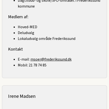
Dagtilbud- og skole/SFO-området i Frederikssund
kommune
Medlem af:
Hoved-MED
Deludvalg
Lokaludvalg område Frederikssund
Kontakt
E-mail:
msoer@frederikssund.dk
Mobil:
21 78 74 85
Irene Madsen