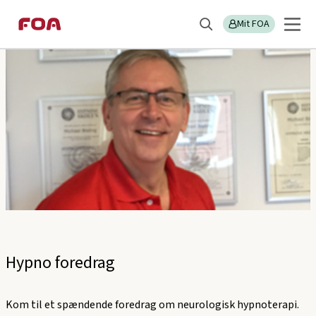
Gå
Gå
Sektions
FOA Frederikssund
til
til
Mit FOA
menu
Søg
hovedindhold
hovedmenu
Hypno foredrag
Kom til et spændende foredrag om neurologisk hypnoterapi.