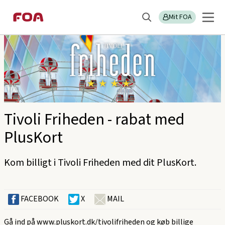
Gå
Gå
Sektions
FOA Århus
til
til
Mit FOA
menu
Søg
hovedindhold
hovedmenu
Tivoli Friheden - rabat med
PlusKort
Kom billigt i Tivoli Friheden med dit PlusKort.
FACEBOOK
X
MAIL
Gå ind på
www.pluskort.dk/tivolifriheden
og køb billige