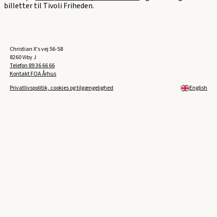
billetter til Tivoli Friheden.
Christian X's vej 56-58
8260 Viby J
Telefon
89 36 66 66
Kontakt FOA Århus
Privatlivspolitik, cookies og tilgængelighed
English