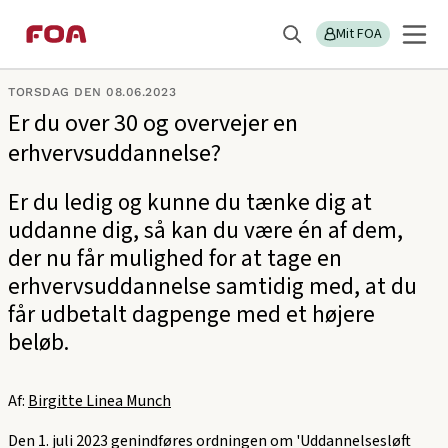
Gå
Gå
Sektions
Nyheder - FOAs A-kasse
til
til
Mit FOA
menu
Søg
hovedindhold
hovedmenu
TORSDAG DEN 08.06.2023
Er du over 30 og overvejer en
erhvervsuddannelse?
Er du ledig og kunne du tænke dig at
uddanne dig, så kan du være én af dem,
der nu får mulighed for at tage en
erhvervsuddannelse samtidig med, at du
får udbetalt dagpenge med et højere
beløb.
Af:
Birgitte Linea Munch
Den 1. juli 2023 genindføres ordningen om 'Uddannelsesløft