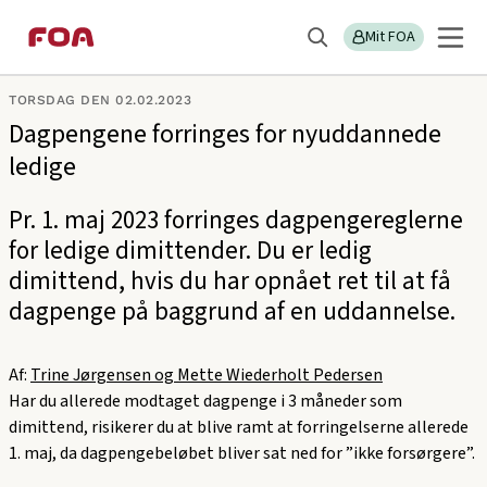
Gå
Gå
Sektions
Nyheder - FOAs A-kasse
til
til
Mit FOA
menu
Søg
hovedindhold
hovedmenu
TORSDAG DEN 02.02.2023
Dagpengene forringes for nyuddannede
ledige
Pr. 1. maj 2023 forringes dagpengereglerne
for ledige dimittender. Du er ledig
dimittend, hvis du har opnået ret til at få
dagpenge på baggrund af en uddannelse.
Af:
Trine Jørgensen og Mette Wiederholt Pedersen
Har du allerede modtaget dagpenge i 3 måneder som
dimittend, risikerer du at blive ramt at forringelserne allerede
1. maj, da dagpengebeløbet bliver sat ned for ”ikke forsørgere”.