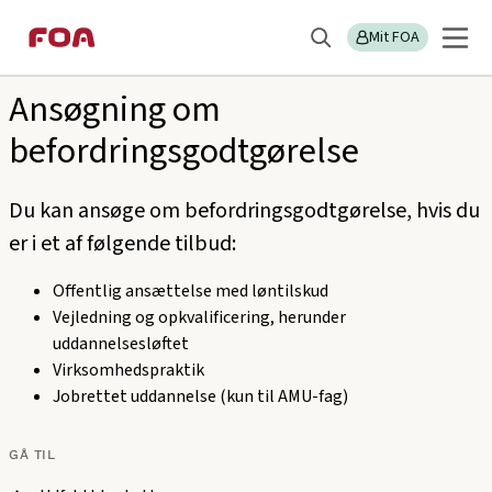
Gå
Gå
Sektions
Find blanketter
til
til
Mit FOA
menu
Søg
hovedindhold
hovedmenu
Ansøgning om
befordringsgodtgørelse
Du kan ansøge om befordringsgodtgørelse, hvis du
er i et af følgende tilbud:
Offentlig ansættelse med løntilskud
Vejledning og opkvalificering, herunder
uddannelsesløftet
Virksomhedspraktik
Jobrettet uddannelse (kun til AMU-fag)
GÅ TIL