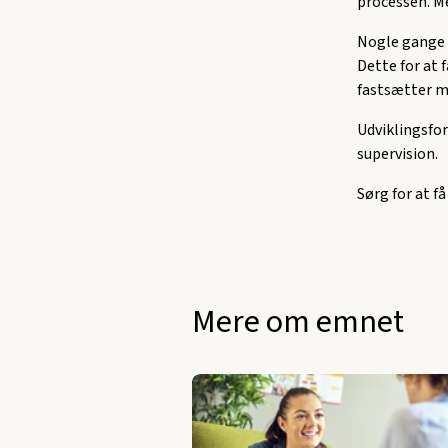
processen. M
Nogle gange 
Dette for at 
fastsætter m
Udviklingsfor
supervision.
Sørg for at f
Mere om emnet