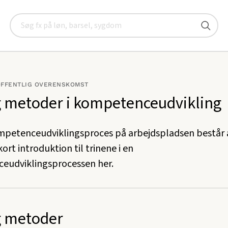
vikling
Trin og metoder i kompetenceudvikling
Søg
OFFENTLIG OVERENSKOMST
g metoder i kompetenceudvikling
petenceudviklingsproces på arbejdspladsen består a
 kort introduktion til trinene i en
eudviklingsprocessen her.
g metoder