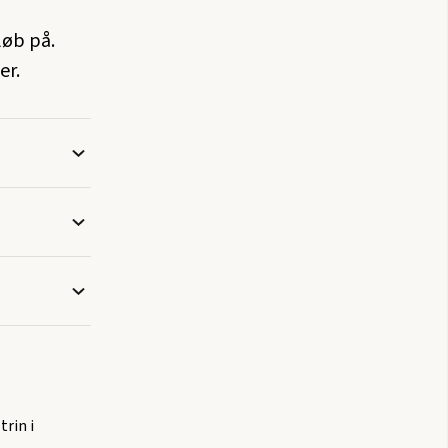
løb på.
er.
trin i