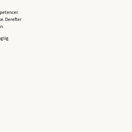
petencer.
e. Derefter
n.
aglig