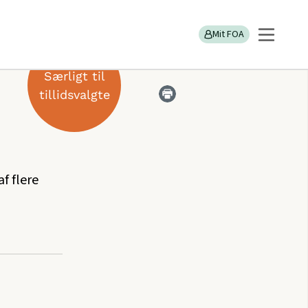
Mit FOA
Særligt til
tillidsvalgte
f flere