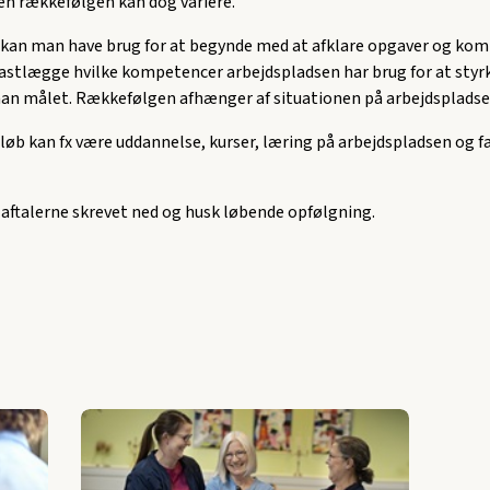
en rækkefølgen kan dog variere.
kan man have brug for at begynde med at afklare opgaver og kom
fastlægge hvilke kompetencer arbejdspladsen har brug for at styrk
an målet. Rækkefølgen afhænger af situationen på arbejdspladse
løb kan fx være uddannelse, kurser, læring på arbejdspladsen og f
å aftalerne skrevet ned og husk løbende opfølgning.