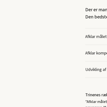
Der er man
Den bedste
Afklar måle
Afklar komp
Udvikling a
Trinenes ræ
"Afklar målet