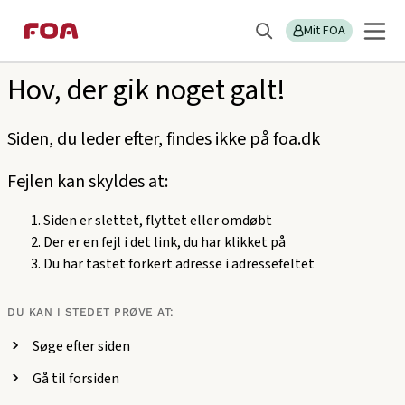
Gå
Gå
Sektions
404
til
til
Mit FOA
menu
Søg
hovedindhold
hovedmenu
Hov, der gik noget galt!
Siden, du leder efter, findes ikke på foa.dk
Fejlen kan skyldes at:
Siden er slettet, flyttet eller omdøbt
Der er en fejl i det link, du har klikket på
Du har tastet forkert adresse i adressefeltet
DU KAN I STEDET PRØVE AT:
Søge efter siden
Gå til forsiden