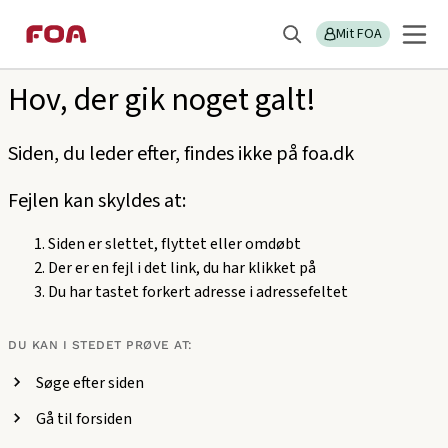
Gå
Gå
Sektions
404
til
til
Mit FOA
menu
Søg
hovedindhold
hovedmenu
Hov, der gik noget galt!
Siden, du leder efter, findes ikke på foa.dk
Fejlen kan skyldes at:
Siden er slettet, flyttet eller omdøbt
Der er en fejl i det link, du har klikket på
Du har tastet forkert adresse i adressefeltet
DU KAN I STEDET PRØVE AT:
Søge efter siden
Gå til forsiden