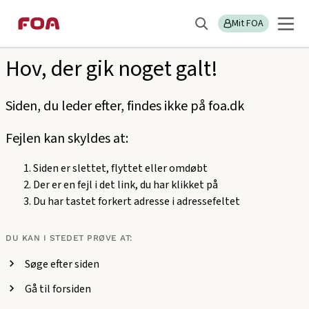
Gå
Gå
Sektions
404
til
til
Mit FOA
menu
Søg
hovedindhold
hovedmenu
Hov, der gik noget galt!
Siden, du leder efter, findes ikke på foa.dk
Fejlen kan skyldes at:
Siden er slettet, flyttet eller omdøbt
Der er en fejl i det link, du har klikket på
Du har tastet forkert adresse i adressefeltet
DU KAN I STEDET PRØVE AT:
Søge efter siden
Gå til forsiden