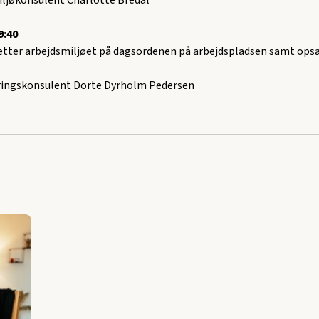
iljøkonsulent Charlotte Bredal
9:40
ætter arbejdsmiljøet på dagsordenen på arbejdspladsen samt ops
ringskonsulent Dorte Dyrholm Pedersen