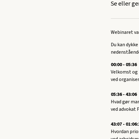
Se eller ge
Webinaret var
Du kan dykke
nedenståend
00:00 - 05:36
Velkomst og 
ved organise
05:36 - 43:06
Hvad gør man,
ved advokat 
43:07 - 01:06:
Hvordan prior