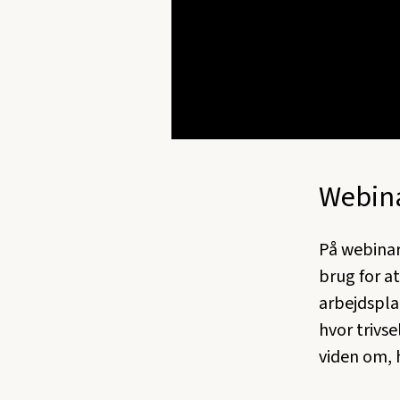
Webina
På webinar
brug for a
arbejdspla
hvor trivse
viden om, 