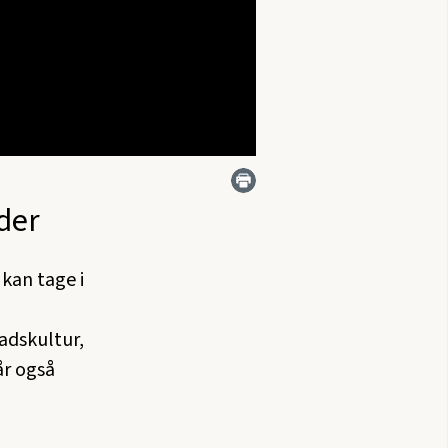
der
 kan tage i
adskultur,
år også