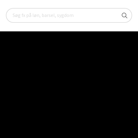
narer for tillidsvalgte
Webinar: Sådan forebygger I arbejdsskad
Søg