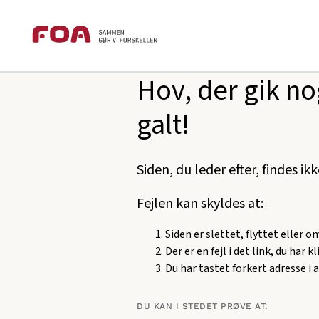
Brødkrummesti
Gå
Gå
foa.dk
404
til
til
hovedindhold
hovedmenu
Hov, der gik no
galt!
Siden, du leder efter, findes ik
Fejlen kan skyldes at:
Siden er slettet, flyttet eller 
Der er en fejl i det link, du har k
Du har tastet forkert adresse i 
DU KAN I STEDET PRØVE AT: