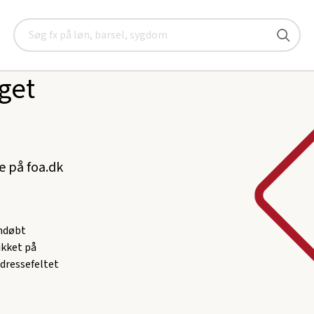
Søg
get
ke på foa.dk
omdøbt
likket på
adressefeltet