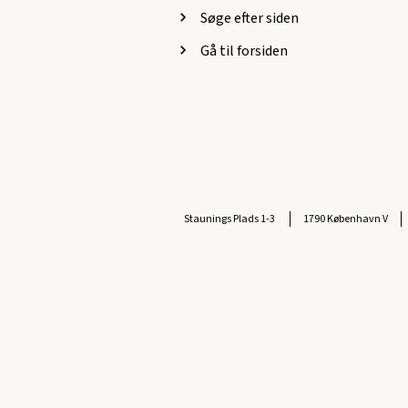
Søge efter siden
Gå til forsiden
Staunings Plads 1-3
1790 København V