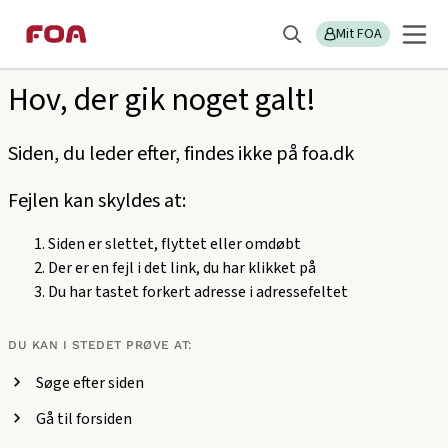
Gå
Gå
Sektions
404
til
til
Mit FOA
menu
Søg
hovedindhold
hovedmenu
Hov, der gik noget galt!
Siden, du leder efter, findes ikke på foa.dk
Fejlen kan skyldes at:
Siden er slettet, flyttet eller omdøbt
Der er en fejl i det link, du har klikket på
Du har tastet forkert adresse i adressefeltet
DU KAN I STEDET PRØVE AT:
Søge efter siden
Gå til forsiden