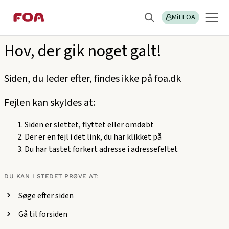
Gå
Gå
Sektions
404
til
til
Mit FOA
menu
Søg
hovedindhold
hovedmenu
Hov, der gik noget galt!
Siden, du leder efter, findes ikke på foa.dk
Fejlen kan skyldes at:
Siden er slettet, flyttet eller omdøbt
Der er en fejl i det link, du har klikket på
Du har tastet forkert adresse i adressefeltet
DU KAN I STEDET PRØVE AT:
Søge efter siden
Gå til forsiden