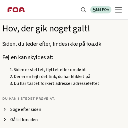
Gå
Gå
Sektions
404
til
til
Mit FOA
menu
Søg
hovedindhold
hovedmenu
Hov, der gik noget galt!
Siden, du leder efter, findes ikke på foa.dk
Fejlen kan skyldes at:
Siden er slettet, flyttet eller omdøbt
Der er en fejl i det link, du har klikket på
Du har tastet forkert adresse i adressefeltet
DU KAN I STEDET PRØVE AT:
Søge efter siden
Gå til forsiden