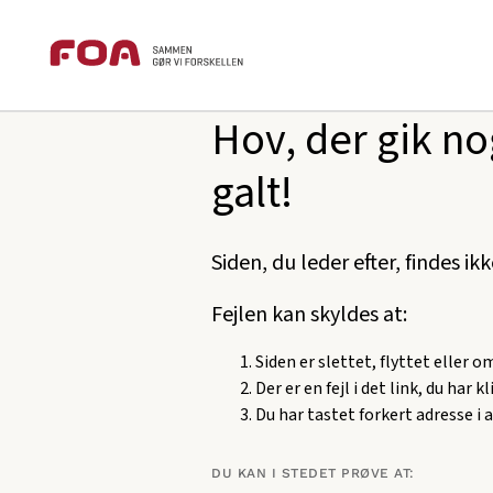
Brødkrummesti
Gå
Gå
foa.dk
404
til
til
hovedindhold
hovedmenu
Hov, der gik no
galt!
Siden, du leder efter, findes ik
Fejlen kan skyldes at:
Siden er slettet, flyttet eller 
Der er en fejl i det link, du har k
Du har tastet forkert adresse i 
DU KAN I STEDET PRØVE AT: