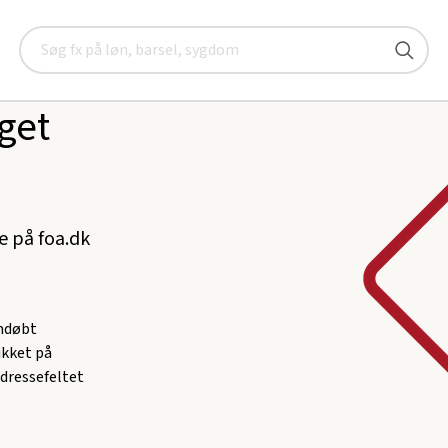
Søg
get
ke på foa.dk
omdøbt
likket på
adressefeltet