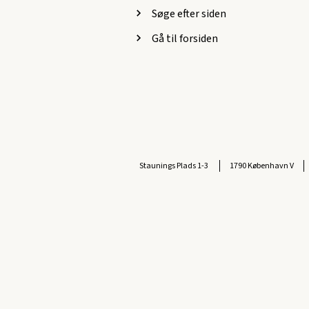
Søge efter siden
Gå til forsiden
Staunings Plads 1-3
1790 København V