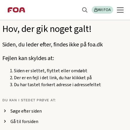
Gå
Gå
Sektions
404
til
til
Mit FOA
menu
Søg
hovedindhold
hovedmenu
Hov, der gik noget galt!
Siden, du leder efter, findes ikke på foa.dk
Fejlen kan skyldes at:
Siden er slettet, flyttet eller omdøbt
Der er en fejl i det link, du har klikket på
Du har tastet forkert adresse i adressefeltet
DU KAN I STEDET PRØVE AT:
Søge efter siden
Gå til forsiden