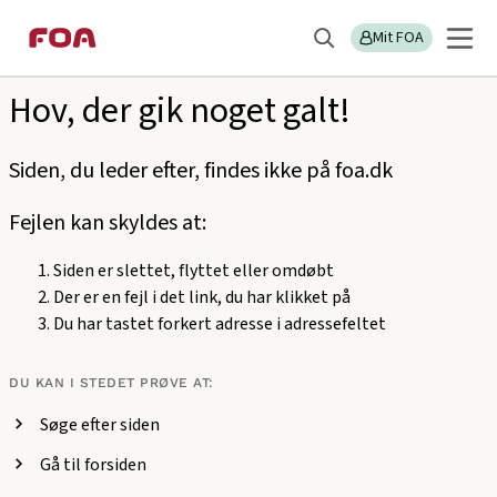
Gå
Gå
Sektions
404
til
til
Mit FOA
menu
Søg
hovedindhold
hovedmenu
Hov, der gik noget galt!
Siden, du leder efter, findes ikke på foa.dk
Fejlen kan skyldes at:
Siden er slettet, flyttet eller omdøbt
Der er en fejl i det link, du har klikket på
Du har tastet forkert adresse i adressefeltet
DU KAN I STEDET PRØVE AT:
Søge efter siden
Gå til forsiden