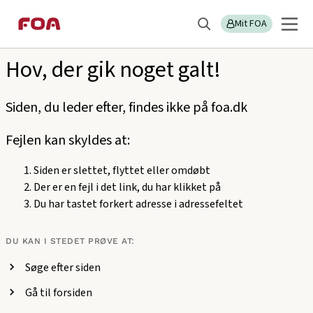
Gå
Gå
Sektions
404
til
til
Mit FOA
menu
Søg
hovedindhold
hovedmenu
Hov, der gik noget galt!
Siden, du leder efter, findes ikke på foa.dk
Fejlen kan skyldes at:
Siden er slettet, flyttet eller omdøbt
Der er en fejl i det link, du har klikket på
Du har tastet forkert adresse i adressefeltet
DU KAN I STEDET PRØVE AT:
Søge efter siden
Gå til forsiden