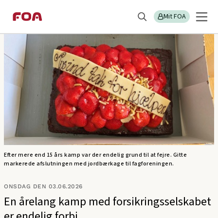
Gå
Gå
Sektions
FOA SOSU
til
til
Mit FOA
menu
Søg
hovedindhold
hovedmenu
Efter mere end 15 års kamp var der endelig grund til at fejre. Gitte
markerede afslutningen med jordbærkage til fagforeningen.
ONSDAG DEN 03.06.2026
En årelang kamp med forsikringsselskabet
er endelig forbi