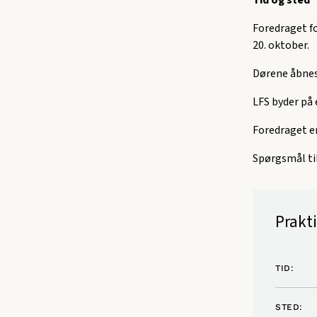
Tid og sted
Foredraget fo
20. oktober.
Dørene åbnes 
LFS byder på 
Foredraget e
Spørgsmål ti
Prakt
TID:
STED: