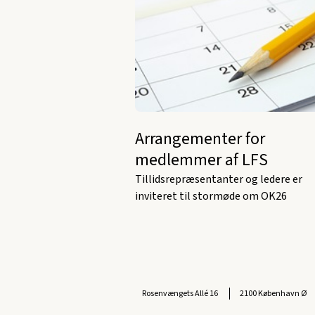
Arrangementer for
medlemmer af LFS
Tillidsrepræsentanter og ledere er
inviteret til stormøde om OK26
Rosenvængets Allé 16
2100 København Ø