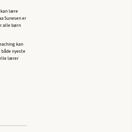
 kan lære
aa Sunesen er
r alle børn
teaching kan
r både nyeste
elle lærer