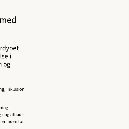
n med
ordybet
lse i
n og
ng, inklusion
rning –
g dagtilbud –
er inden for