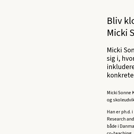
Bliv k
Micki 
Micki So
sig i, hv
inkluder
konkrete 
Micki Sonne K
og skoleudvik
Han er ph.d. 
Research and 
både i Danmar
co-teaching, 