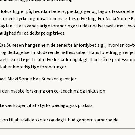
 fokus ligger på, hvordan lærere, pædagoger og fagprofessionelle
rmed styrke organisationens fælles udvikling. For Micki Sonne K
glen til at skabe varige forandringer i uddannelsessystemet, hvo
ulighed for at deltage og trives.
Kaa Sunesen har gennem de seneste år fordybet sig i, hvordan co-
 og deltagelse i inkluderende fællesskaber. Hans foredrag giver je
rete værktøjer til at udvikle skoler og dagtilbud, så de profession
aber bæredygtige forandringer.
ed Micki Sonne Kaa Sunesen giver jer:
 i den nyeste forskning om co-teaching og inklusion
e værktøjer til at styrke pædagogisk praksis
tion til at udvikle skoler og dagtilbud gennem samarbejde