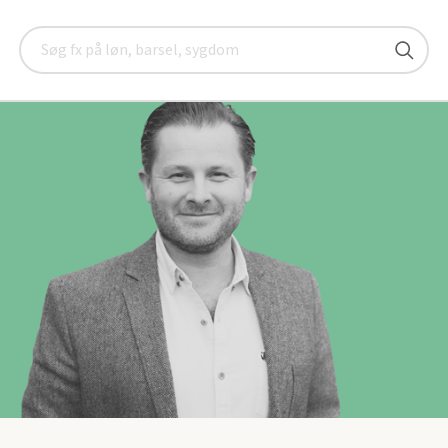
gementer
Micki Sonne Kaa Sunesen
Søg