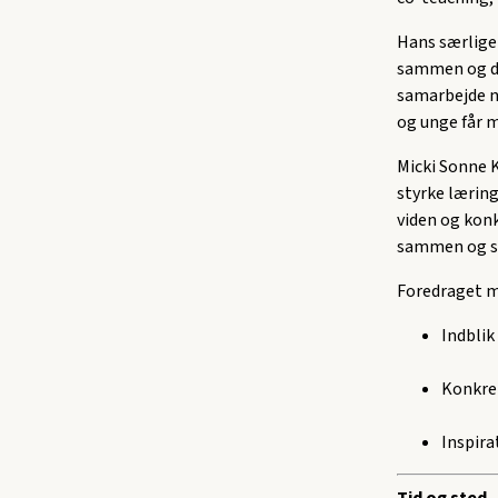
Hans særlige
sammen og de
samarbejde nø
og unge får m
Micki Sonne 
styrke læring
viden og konk
sammen og sk
Foredraget m
Indblik
Konkret
Inspira