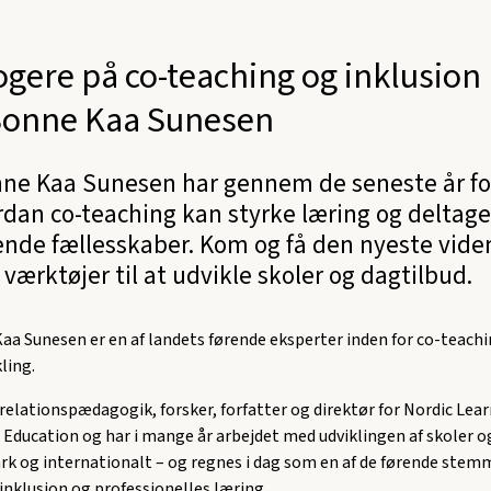
logere på co-teaching og inklusio
Sonne Kaa Sunesen
nne Kaa Sunesen har gennem de seneste år f
ordan co-teaching kan styrke læring og deltage
ende fællesskaber. Kom og få den nyeste vide
værktøjer til at udvikle skoler og dagtilbud.
aa Sunesen er en af landets førende eksperter inden for co-teachi
ling.
i relationspædagogik, forsker, forfatter og direktør for Nordic Lea
Education og har i mange år arbejdet med udviklingen af skoler o
k og internationalt – og regnes i dag som en af de førende stemm
inklusion og professionelles læring.