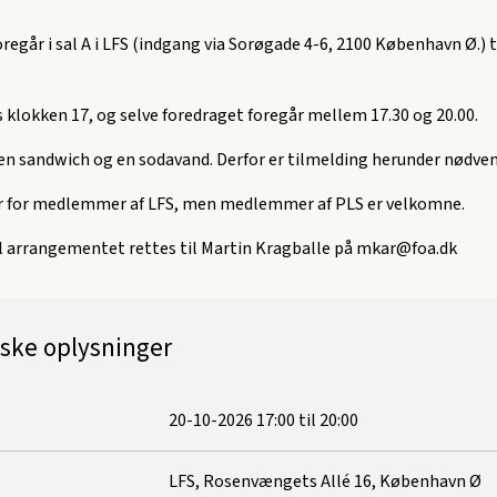
regår i sal A i LFS (indgang via Sorøgade 4-6, 2100 København Ø.) 
klokken 17, og selve foredraget foregår mellem 17.30 og 20.00.
en sandwich og en sodavand. Derfor er tilmelding herunder nødven
r for medlemmer af LFS, men medlemmer af PLS er velkomne.
l arrangementet rettes til Martin Kragballe på mkar@foa.dk
iske oplysninger
20-10-2026 17:00
til
20:00
LFS, Rosenvængets Allé 16, København Ø