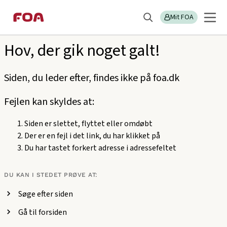
Gå
Gå
Sektions
404
til
til
Mit FOA
menu
Søg
hovedindhold
hovedmenu
Hov, der gik noget galt!
Siden, du leder efter, findes ikke på foa.dk
Fejlen kan skyldes at:
Siden er slettet, flyttet eller omdøbt
Der er en fejl i det link, du har klikket på
Du har tastet forkert adresse i adressefeltet
DU KAN I STEDET PRØVE AT:
Søge efter siden
Gå til forsiden