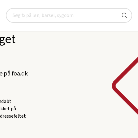
Søg
get
ke på foa.dk
omdøbt
likket på
adressefeltet