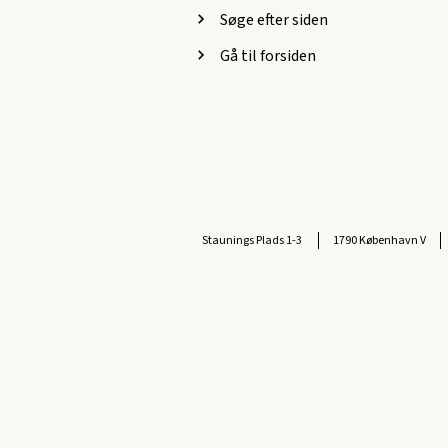
Søge efter siden
Gå til forsiden
Staunings Plads 1-3
1790 København V