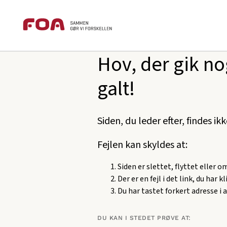
Brødkrummesti
Gå
Gå
foa.dk
404
til
til
hovedindhold
hovedmenu
Hov, der gik no
galt!
Siden, du leder efter, findes ik
Fejlen kan skyldes at:
Siden er slettet, flyttet eller 
Der er en fejl i det link, du har k
Du har tastet forkert adresse i 
DU KAN I STEDET PRØVE AT: