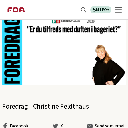
Gå
Gå
Sektions
FOA Sønderjylland
til
til
Mit FOA
menu
Søg
hovedindhold
hovedmenu
Foredrag - Christine Feldthaus
Facebook
X
Send som email