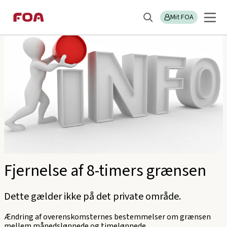
Gå
Gå
Sektions
FOA Roskilde
til
til
Mit FOA
menu
Søg
hovedindhold
hovedmenu
Fjernelse af 8-timers grænsen
Dette gælder ikke på det private område.
Ændring af overenskomsternes bestemmelser om grænsen
mellem månedslønnede og timelønnede.