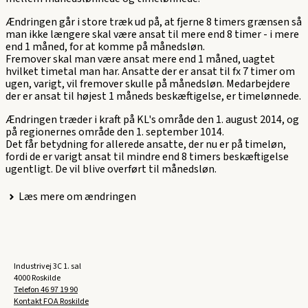
Ændringen går i store træk ud på, at fjerne 8 timers grænsen så
man ikke længere skal være ansat til mere end 8 timer - i mere
end 1 måned, for at komme på månedsløn.
Fremover skal man være ansat mere end 1 måned, uagtet
hvilket timetal man har. Ansatte der er ansat til fx 7 timer om
ugen, varigt, vil fremover skulle på månedsløn. Medarbejdere
der er ansat til højest 1 måneds beskæftigelse, er timelønnede.
Ændringen træder i kraft på KL's område den 1. august 2014, og
på regionernes område den 1. september 1014.
Det får betydning for allerede ansatte, der nu er på timeløn,
fordi de er varigt ansat til mindre end 8 timers beskæftigelse
ugentligt. De vil blive overført til månedsløn.
Læs mere om ændringen
Industrivej 3C 1. sal
4000 Roskilde
Telefon
46 97 19 90
Kontakt FOA Roskilde