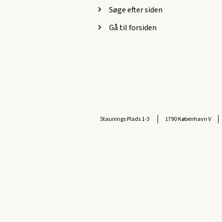
Søge efter siden
Gå til forsiden
Staunings Plads 1-3
1790 København V