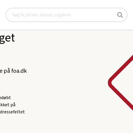
Søg
get
ke på foa.dk
omdøbt
likket på
adressefeltet