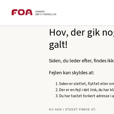
Brødkrummesti
Gå
Gå
foa.dk
404
til
til
hovedindhold
hovedmenu
Hov, der gik no
galt!
Siden, du leder efter, findes ik
Fejlen kan skyldes at:
Siden er slettet, flyttet eller 
Der er en fejl i det link, du har k
Du har tastet forkert adresse i 
DU KAN I STEDET PRØVE AT: