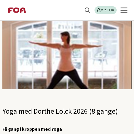
Gå
Gå
Sektions
FOA Frederikssund
til
til
Mit FOA
menu
Søg
hovedindhold
hovedmenu
Yoga med Dorthe Lolck 2026 (8 gange)
Få gang i kroppen med Yoga