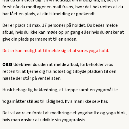
Når du tilmelder dig, vil vi modtage din ansøgning og det er
først når du modtager en mail fra os, hvor det bekræftes at du
har fået en plads, at din tilmelding er godkendt.
Der er plads til max. 17 personer på holdet. Du bedes melde
afbud, hvis du ikke kan møde op pr. gang eller hvis du ønsker at
give din plads permanent til en anden.
Det er kun muligt at tilmelde sig et af vores yoga hold.
OBS!
Udebliver du uden at melde afbud, forbeholder vi os
retten til at fjerne dig fra holdet og tilbyde pladsen til den
næste der står på ventelisten.
Husk behagelig beklædning, et tæppe samt en yogamåtte.
Yogamåtter stilles til rådighed, hvis man ikke selv har.
Det vil være en fordel at medbringe et yogabælte og yoga blok,
hvis man ønsker at udvikle sin yogapraksis.